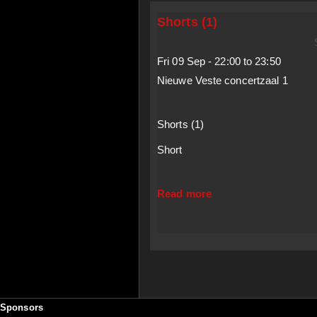
Shorts (1)
Fri 09 Sep -
22:00
to
23:50
Nieuwe Veste concertzaal 1
Shorts (1)
Short
Read more
about Shorts (1)
Sponsors