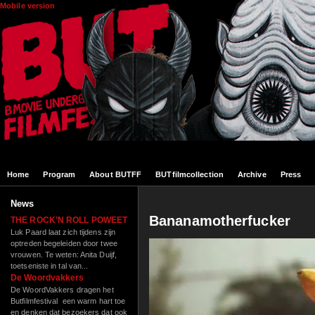
Skip to main content
Mobile version
Home
Program
About BUTFF
BUTfilmcollection
Archive
Press
News
Bananamotherfucker
THE ROCK’N ROLL POWEET
Luk Paard laat zich tijdens zijn
optreden begeleiden door twee
vrouwen. Te weten: Anita Duijf,
toetseniste in tal van...
De Woordvakkers
De WoordVakkers dragen het
Butfilmfestival een warm hart toe
en denken dat bezoekers dat ook