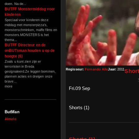
doen. Na de...
BUTFF Monstermiddag voor
kinderen
Speciaal voor kinderen deze
middag met monsterpizza's,
monsterschminken, maffe films en
monsters.MONSTERS is het
thema...
BUTFF Directeur en de
onBUTsman houden u op de
hoogte (6)
Zoals u kunt zien zijn er
terroristen in Breda
Regisseur:
Fernando Alle
Jaar:
2011
Short
gesignaleerd.Ze leggen bommen,
plannen acties en dreigen onze
brave...
more
Fri.09 Sep
Shorts (1)
ButMan
Almelo