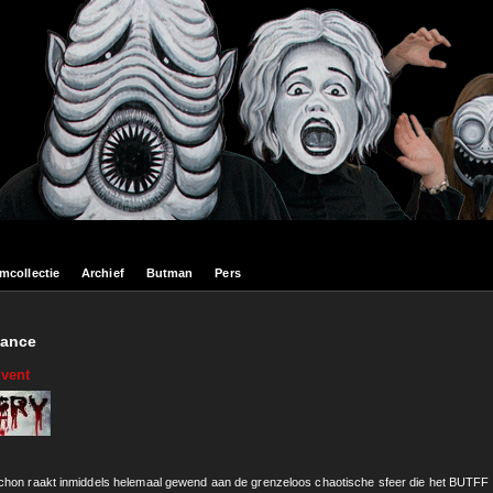
lmcollectie
Archief
Butman
Pers
mance
Event
hon raakt inmiddels helemaal gewend aan de grenzeloos chaotische sfeer die het BUTFF 