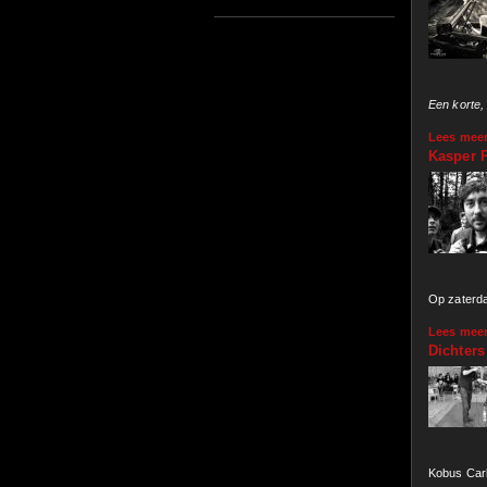
Een korte, 
Lees mee
Kasper P
Op zaterda
Lees mee
Dichter
Kobus Carb