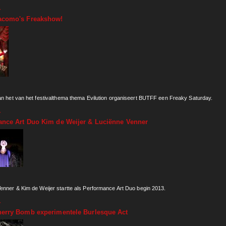
r
over Misery Event
acomo's Freakshow!
an het van het festivalthema thema Evilution organiseert BUTFF een Freaky Saturday.
r
over Papa Giacomo's Freakshow!
ance Art Duo Kim de Weijer & Luciënne Venner
enner & Kim de Weijer startte als Performance Art Duo begin 2013.
r
over Performance Art Duo Kim de Weijer & Luciënne Venner
herry Bomb experimentele Burlesque Act