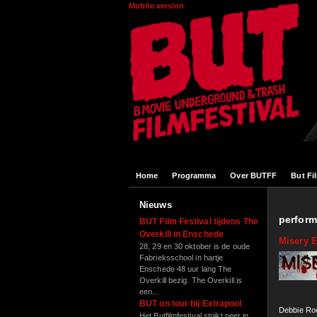
Overslaan en naar de algemene inhoud gaan
Mobile version
Home
Programma
Over BUTFF
But Fi
Nieuws
perfor
BUT Film Festival tijdens The
Overkill in Enschede
Misery 
28, 29 en 30 oktober is de oude
Fabrieksschool in hartje
Enschede 48 uur lang The
Overkill bezig. The Overkill is
een...
BUT on tour bij Extrapool
Debbie Roc
Het Butfilmfestival strijkt neer in