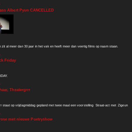
r
over Dichters bij BUTpodium op donderdag 5 september
lass Albert Pyun CANCELLED
 zit al meer dan 30 jaar in het vak en heeft meer dan veertig films op naam staan.
r
over Masterclass Albert Pyun CANCELLED
ck Friday
IDAY.
r
over BUT Black Friday
haar, Theatergrrr
r staat op vrijdagmiddag gepland met twee maal een voorstelling Straat-act met Zigeun
r
over Joke Olthaar, Theatergrrr
 rose met nieuwe Poetryshow