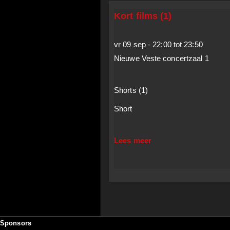
Kort films (1)
vr 09 sep -
22:00
tot
23:50
Nieuwe Veste concertzaal 1
Shorts (1)
Short
Lees meer
over Kort films (1)
Sponsors