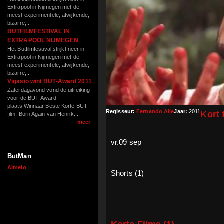
Extrapool in Nijmegen met de
meest experimentele, afwijkende,
bizarre,...
BUTFILMFESTIVAL IN
EXTRAPOOL NIJMEGEN
Het Butfilmfestival strijkt neer in
Extrapool in Nijmegen met de
meest experimentele, afwijkende,
bizarre,...
Vigasio wint BUT-Award 2011
Zaterdagavond vond de uitreiking
voor de BUT-Award
plaats.Winnaar Beste Korte BUT-
Regisseur:
Fernando Alle
Jaar:
2011
Kort 
film: Born Again van Henrik...
meer
vr.09 sep
ButMan
Almelo
Shorts (1)