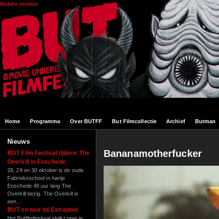
Overslaan en naar de algemene inhoud gaan
Mobile version
Home
Programma
Over BUTFF
But Filmcollectie
Archief
Butman
Nieuws
Bananamotherfucker
BUT Film Festival tijdens The
Overkill in Enschede
28, 29 en 30 oktober is de oude
Fabrieksschool in hartje
Enschede 48 uur lang The
Overkill bezig. The Overkill is
een...
BUT on tour bij Extrapool
Het Butfilmfestival strijkt neer in