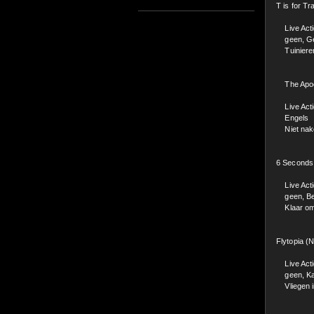
T is for T
Live Act
geen, Ge
Tuinieren 
The Apoc
Live Act
Engels 
Niet nake
6 Seconds
Live Act
geen, B
Klaar om t
Flytopia 
Live Act
geen, Kar
Vliegen inv