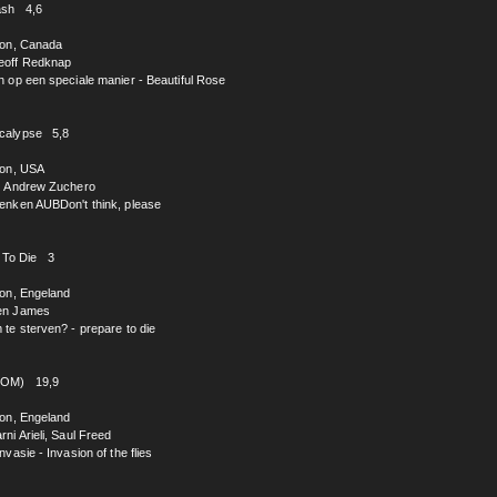
rash 4,6
ion, Canada
off Redknap
op een speciale manier - Beautiful Rose
alypse 5,8
ion, USA
Andrew Zuchero
nken AUBDon't think, please
 To Die 3
ion, Engeland
en James
e sterven? - prepare to die
(NOM) 19,9
ion, Engeland
ni Arieli, Saul Freed
asie - Invasion of the flies