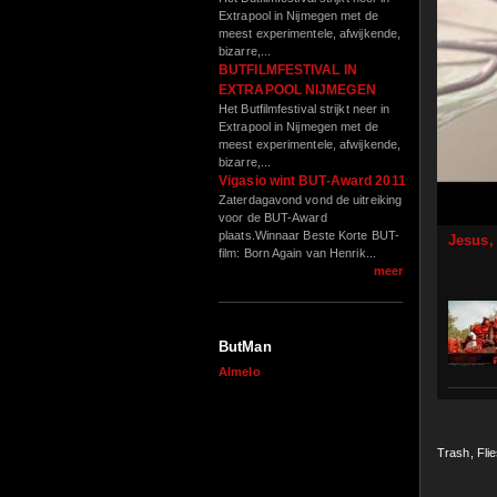
Extrapool in Nijmegen met de
meest experimentele, afwijkende,
bizarre,...
BUTFILMFESTIVAL IN
EXTRAPOOL NIJMEGEN
Het Butfilmfestival strijkt neer in
Extrapool in Nijmegen met de
meest experimentele, afwijkende,
bizarre,...
Vigasio wint BUT-Award 2011
Zaterdagavond vond de uitreiking
voor de BUT-Award
plaats.Winnaar Beste Korte BUT-
Jesus,
film: Born Again van Henrik...
meer
ButMan
Almelo
Trash, Flie