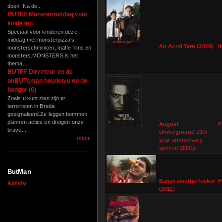
doen. Na de...
BUTFF Monstermiddag voor
kinderen
Speciaal voor kinderen deze
middag met monsterpizza's,
An Acrid Yarn (2010)
I
monsterschminken, maffe films en
monsters.MONSTERS is het
thema...
BUTFF Directeur en de
onBUTsman houden u op de
hoogte (6)
Zoals u kunt zien zijn er
terroristen in Breda
gesignaleerd.Ze leggen bommen,
plannen acties en dreigen onze
August
F
brave...
Underground 10th
meer
year anniversary
special (2001)
ButMan
Bananamotherfucker
F
Almelo
(2011)