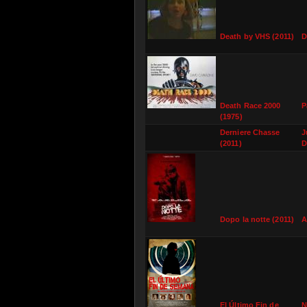
Death by VHS (2011)
D
Death Race 2000
P
(1975)
Derniere Chasse
J
(2011)
D
Dopo la notte (2011)
A
El Último Fin de
N