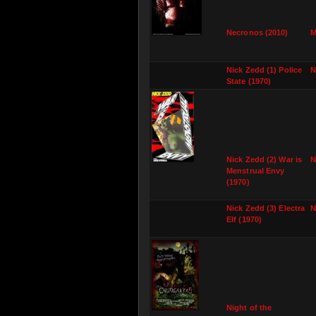
Necronos (2010)
M
Nick Zedd (1) Police
N
State (1970)
Nick Zedd (2) War is
N
Menstrual Envy
(1970)
Nick Zedd (3) Electra
N
Elf (1970)
Night of the