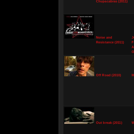
Chupacabras (2011)
Noise and
J
Resistance (2011)
F
A
O
Off Road (2010)
M
Out break (2011)
W