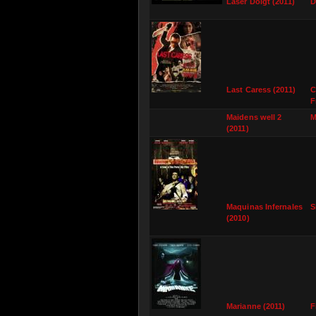
Laser Doigt (2011)
D
Last Caress (2011)
C
F
Maidens well 2
M
(2011)
Maquinas Infernales
S
(2010)
Marianne (2011)
F