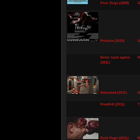
Porn Dogs (2009)
G
Profane (2010)
U
Reise nach agatis
M
(2011)
Reloaded (2011)
M
Roadkill (2011)
T
Roid Rage (2011)
R