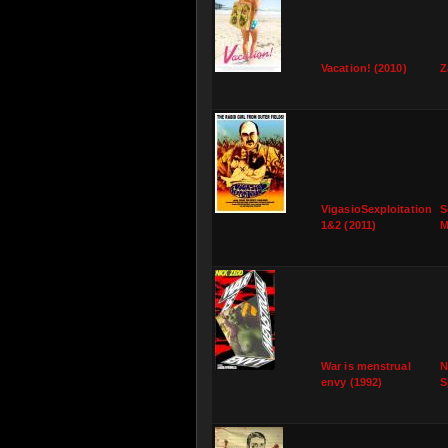
Vacation! (2010)
Z
VigasioSexploitation
S
1&2 (2011)
M
War is menstrual
N
envy (1992)
S