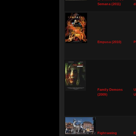
Semana (2011)
d
Empusa (2010)
P
Family Demons
U
(2009)
U
Fightseeing
E