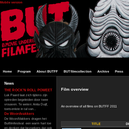
Skip to main content
Mobile version
Home
Program
About BUTFF
BUTfilmcollection
Archive
Press
News
Film overview
THE ROCK’N ROLL POWEET
Luk Paard laat zich tijdens zijn
optreden begeleiden door twee
vrouwen. Te weten: Anita Duijf,
An overview of all films on BUTFF 2011
toetseniste in tal van...
De Woordvakkers
De WoordVakkers dragen het
Butfilmfestival een warm hart toe
TITLE
D
en denken dat bezoekers dat ook