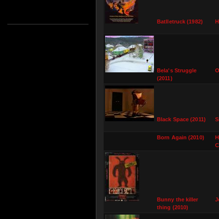
Batlletruck (1982)
H
Bela's Struggle
O
(2011)
Black Space (2011)
S
Born Again (2010)
H
C
Bunny the killer
J
thing (2010)