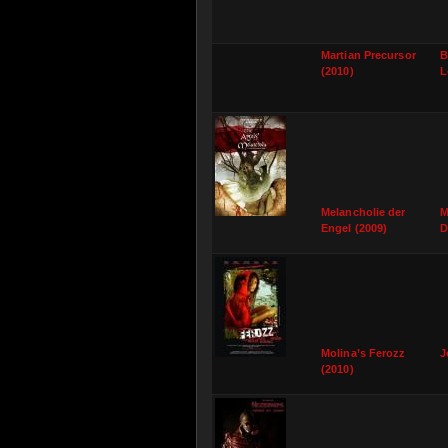
Martian Precursor
B
(2010)
L
Melancholie der
M
Engel (2009)
D
Molina’s Ferozz
J
(2010)