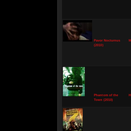
Pavor Nocturnus
M
(2010)
Phantom of the
H
Town (2010)