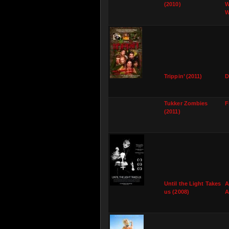
(2010)
W
W
Trippin’ (2011)
D
Tukker Zombies
F
(2011)
Until the Light Takes
A
us (2008)
A