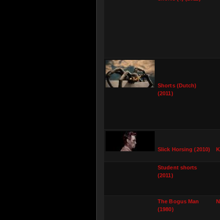
Shorts (Dutch)
(2011)
Slick Horsing (2010)
K
Student shorts
(2011)
The Bogus Man
N
(1980)